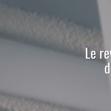
Le
re
d