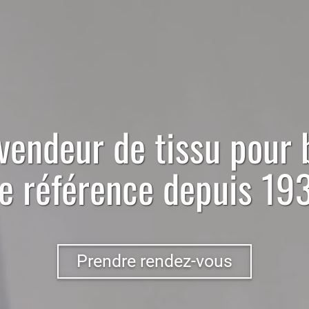
vendeur
de
tissu
pour
e référence depuis 19
Prendre rendez-vous