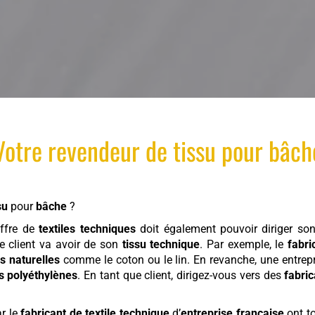
Votre
revendeur
de
tissu
pour
bâch
su
pour
bâche
?
ffre de
textiles techniques
doit également pouvoir diriger son 
 le client va avoir de son
tissu technique
. Par exemple, le
fabri
es naturelles
comme le coton ou le lin. En revanche, une entrep
es polyéthylènes
. En tant que client, dirigez-vous vers des
fabri
r le
fabricant de textile technique
d’
entreprise française
ont to