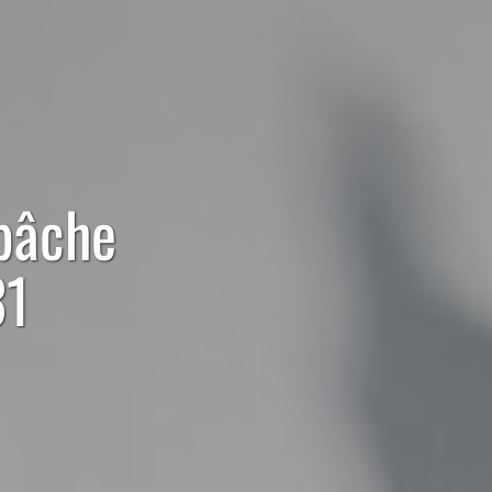
bâche
31