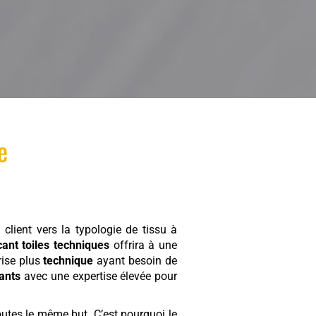
e
client vers la typologie de tissu à
cant toiles techniques
offrira à une
rise plus
technique
ayant besoin de
cants
avec une expertise élevée pour
utes le même but. C’est pourquoi le