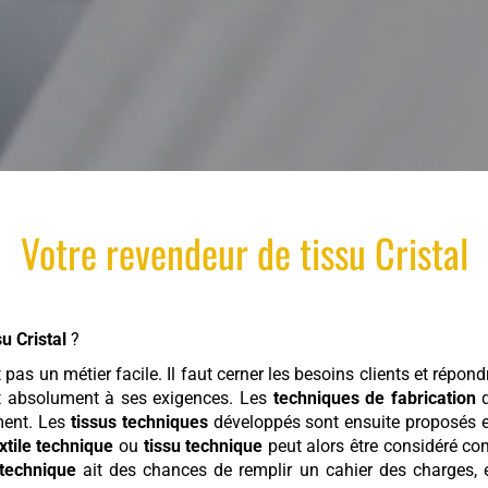
Votre
revendeur
de
tissu
Cristal
su
Cristal
?
 pas un métier facile. Il faut cerner les besoins clients et répo
 absolument à ses exigences. Les
techniques de fabrication
d
ment. Les
tissus techniques
développés sont ensuite proposés en
xtile technique
ou
tissu technique
peut alors être considéré co
 technique
ait des chances de remplir un cahier des charges, el