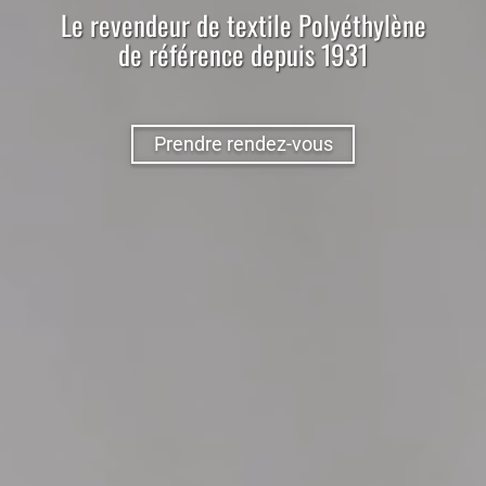
Le
revendeur
de
textile
Polyéthylène
de référence depuis 1931
Prendre rendez-vous