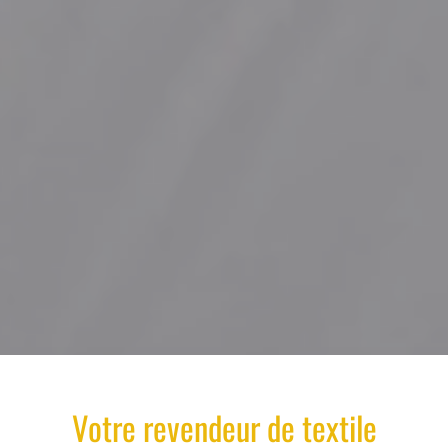
Votre
revendeur
de
textile