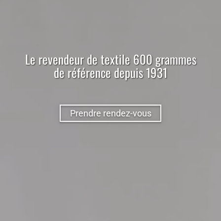
Le
revendeur
de
textile
600 grammes
de référence depuis 1931
Prendre rendez-vous