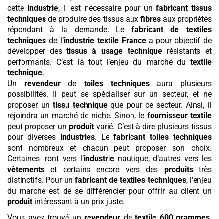
cette
industrie
, il est nécessaire pour un
fabricant tissus
techniques
de produire des tissus aux
fibres
aux propriétés
répondant à la demande. Le
fabricant de textiles
techniques
de l’
industrie textile France
a pour objectif de
développer des
tissus à usage technique
résistants et
performants. C’est là tout l’enjeu du marché du
textile
technique
.
Un
revendeur
de
toiles techniques
aura plusieurs
possibilités. Il peut se spécialiser sur un secteur, et ne
proposer un
tissu technique
que pour ce secteur. Ainsi, il
rejoindra un marché de niche. Sinon, le
fournisseur textile
peut proposer un
produit
varié. C’est-à-dire plusieurs tissus
pour diverses
industries
. Le
fabricant toiles techniques
sont nombreux et chacun peut proposer son choix.
Certaines iront vers l’
industrie
nautique, d’autres vers les
vêtements
et certains encore vers des
produits
très
distinctifs. Pour un
fabricant de textiles techniques
, l’enjeu
du marché est de se différencier pour offrir au client un
produit
intéressant à un prix juste.
Vous avez trouvé un
revendeur
de
textile
600 grammes
.