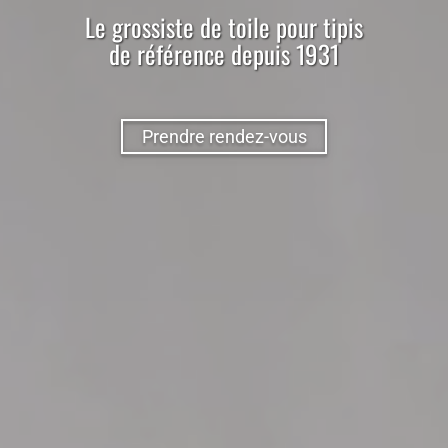
Le
grossiste
de
toile
pour
tipis
de référence depuis 1931
Prendre rendez-vous