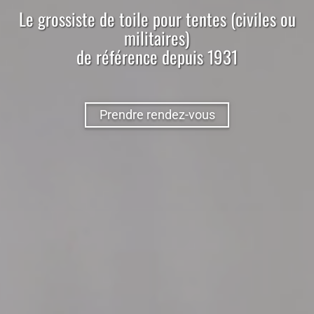
Le
grossiste
de
toile
pour
tentes (civiles ou
militaires)
de référence depuis 1931
Prendre rendez-vous