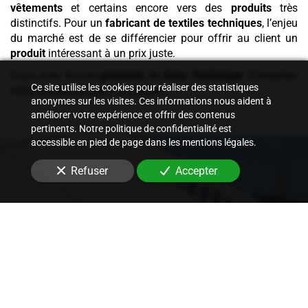
vêtements
et certains encore vers des
produits
très
distinctifs. Pour un
fabricant de textiles techniques
, l’enjeu
du marché est de se différencier pour offrir au client un
produit
intéressant à un prix juste.
Vous avez trouvé
grossiste
de
tissu
Technique
. Contactez
Ce site utilise les cookies pour réaliser des statistiques
notre entreprise dès maintenant.
anonymes sur les visites. Ces informations nous aident à
améliorer votre expérience et offrir des contenus
pertinents. Notre politique de confidentialité est
accessible en pied de page dans les mentions légales.
Refuser
Accepter