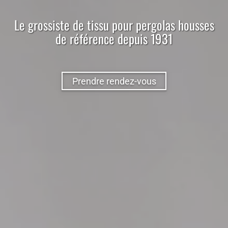
Le
grossiste
de
tissu
pour
pergolas housses
de référence depuis 1931
Prendre rendez-vous