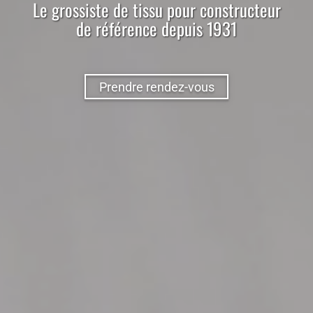
Le
grossiste
de
tissu
pour
constructeur
de référence depuis 1931
Prendre rendez-vous