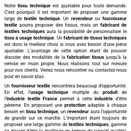
Notre
tissu technique
est ajustable pour toute demande.
C’est pourquoi il est important de proposer une gamme
large de
textile technique
. Un
revendeur
ou
fournisseur
textile
pourra proposer des tissus, mais un
fabricant de
textiles techniques
aura la possibilité de personnaliser le
tissu à usage technique
. Un
fabricant de tissus techniques
est donc le meilleur choix si vous avez besoin d’une pièce
ajustable. L’avantage de cette option étant de pouvoir
discuter des modalités de la
fabrication tissus
jusqu’à la
remise en main propre. Nous réalisons tout sur mesure
pour nos clients. Venez nous rencontrer ou contactez-nous
pour en savoir plus.
Un
fournisseur textile
rencontrera beaucoup d’opportunité.
En effet, l’
usage technique
multiple du
produit
de
l’
industrie textile France
permet à cette
industrie
d’être
pérenne. En proposant une
protection
adaptée à chaque
besoin en
tissu technique
, un
revendeur
aura l’opportunité
de grandir sur ce marché. L’important étant toujours de
proposer une large gamme de
textiles techniques
, gamme
se devant d’être la meilleure en termes de rapport qualité/