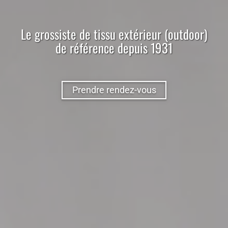
Le
grossiste
de
tissu
extérieur (outdoor)
de référence depuis 1931
Prendre rendez-vous