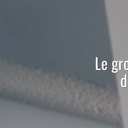
Le
gr
d