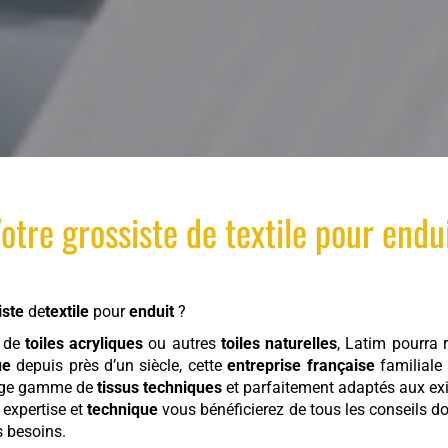
otre
grossiste
de
textile
pour
endu
iste
de
textile
pour
enduit
?
, de
toiles acryliques
ou autres
toiles naturelles
, Latim pourra 
ue
depuis près d’un siècle, cette
entreprise française
familiale
large gamme de
tissus techniques
et parfaitement adaptés aux exig
r expertise et
technique
vous bénéficierez de tous les conseils do
s besoins.