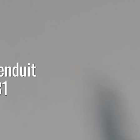
enduit
31