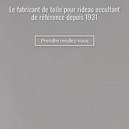
Le
fabricant
de
toile
pour
rideau occultant
de référence depuis 1931
Prendre rendez-vous