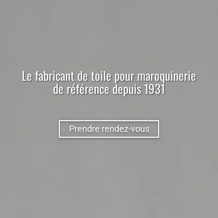
Le
fabricant
de
toile
pour
maroquinerie
de référence depuis 1931
Prendre rendez-vous