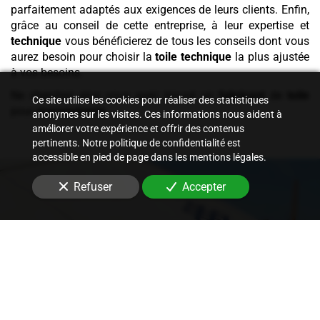
parfaitement adaptés aux exigences de leurs clients. Enfin,
grâce au conseil de cette entreprise, à leur expertise et
technique
vous bénéficierez de tous les conseils dont vous
aurez besoin pour choisir la
toile technique
la plus ajustée
à vos besoins.
Ne cherchez plus vous avez trouvé un
fabricant
de
toile
Ce site utilise les cookies pour réaliser des statistiques
pour
maroquinerie
.
anonymes sur les visites. Ces informations nous aident à
améliorer votre expérience et offrir des contenus
pertinents. Notre politique de confidentialité est
accessible en pied de page dans les mentions légales.
Refuser
Accepter