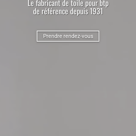
Le
fabricant
de
toile
pour
btp
de référence depuis 1931
Prendre rendez-vous