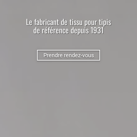
Le
fabricant
de
tissu
pour
tipis
de référence depuis 1931
Prendre rendez-vous