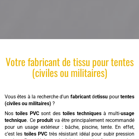
Votre
fabricant
de
tissu
pour
tentes
(civiles ou militaires)
Vous êtes à la recherche d'un
fabricant
de
tissu
pour
tentes
(civiles ou militaires)
?
Nos
toiles PVC
sont des
toiles techniques
à multi-
usage
technique
. Ce
produit
va être principalement recommandé
pour un usage extérieur : bâche, piscine, tente. En effet,
c’est les
toiles PVC
très résistant idéal pour subir pression