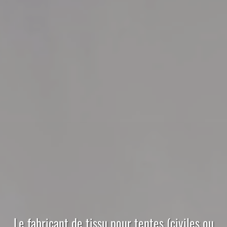
Le
fabricant
de
tissu
pour
tentes (civiles ou