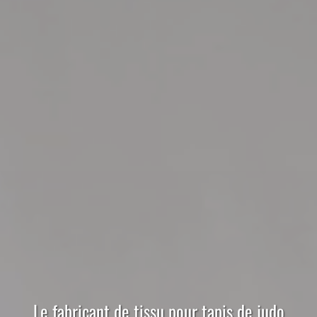
Le
fabricant
de
tissu
pour
tapis de judo