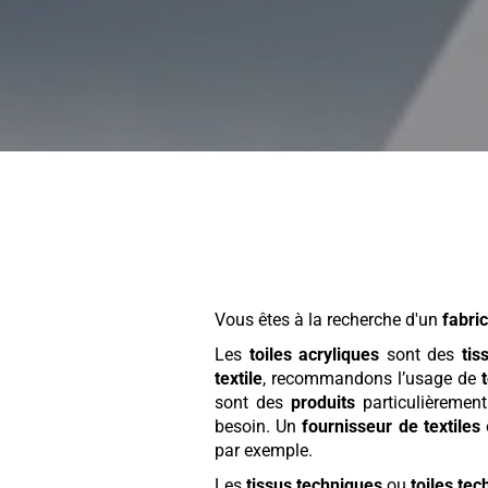
Vous êtes à la recherche d'un
fabri
Les
toiles acryliques
sont des
tis
textile
, recommandons l’usage de
sont des
produits
particulièrement
besoin. Un
fournisseur de textiles
par exemple.
Les
tissus techniques
ou
toiles te