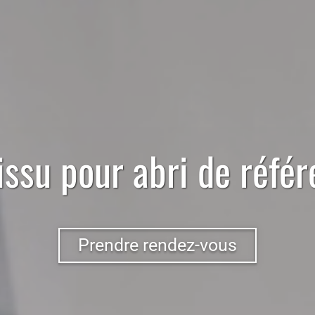
issu
pour
abri
de réfé
Prendre rendez-vous