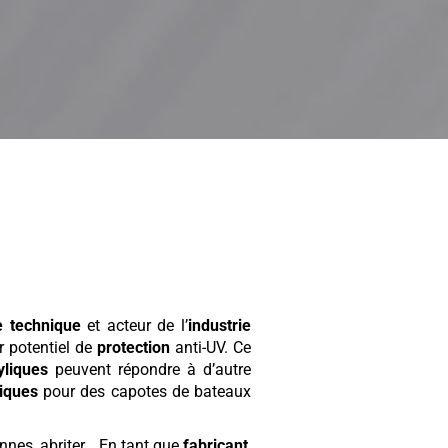
le technique
et acteur de l’
industrie
r potentiel de
protection
anti-UV. Ce
yliques
peuvent répondre à d’autre
liques
pour des capotes de bateaux
onnes, abriter… En tant que
fabricant
,