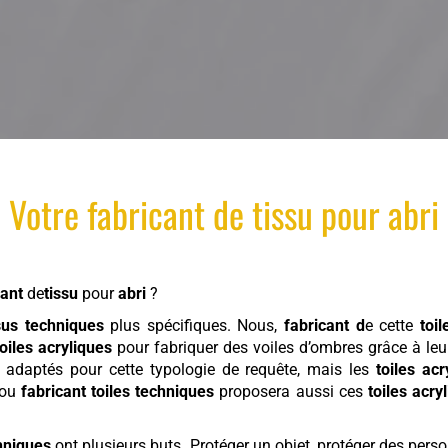
Votre
fabricant
de
tissu
pour
abri
cant
de
tissu
pour
abri
?
sus techniques
plus spécifiques. Nous,
fabricant d
e cette
toi
toiles acryliques
pour fabriquer des voiles d’ombres grâce à leu
 adaptés pour cette typologie de requête, mais les
toiles acr
ou
fabricant toiles techniques
proposera aussi ces
toiles acry
chniques
ont plusieurs buts. Protéger un objet, protéger des pers