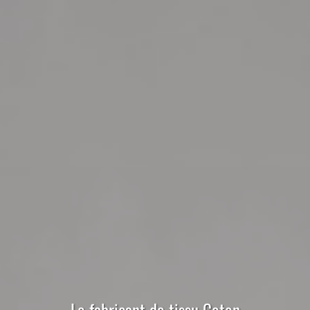
Le
fabricant
de
tissu
Coton