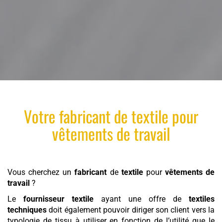
Votre
fabricant
de
textile
pour
vêtements de travail
Vous cherchez un
fabricant
de
textile
pour
vêtements de
travail
?
Le
fournisseur textile
ayant une offre de
textiles
techniques
doit également pouvoir diriger son client vers la
typologie de tissu à utiliser en fonction de l’utilité que le