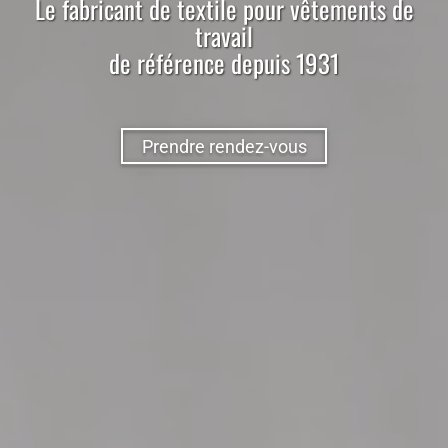
Le
fabricant
de
textile
pour
vêtements de
travail
de référence depuis 1931
Prendre rendez-vous