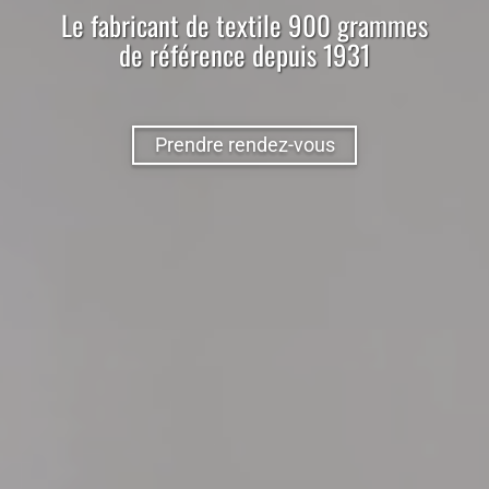
Le
fabricant
de
textile
900 grammes
de référence depuis 1931
Prendre rendez-vous