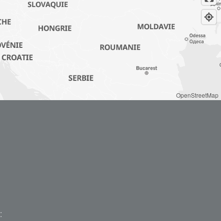
OpenStreetMap
: