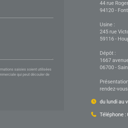
44 rue Roge
94120 - Font
Usine :
245 rue Vic
59116 - Houp
Dépôt :
1667 avenue
06700 - Sain
rmations saisies soient utilisées
ommerciale qui peut découler de
Présentation
rendez-vous 
du lundi au 
Téléphone :