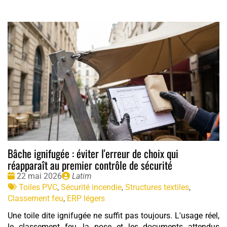
Bâche ignifugée : éviter l'erreur de choix qui
réapparaît au premier contrôle de sécurité
Date
Publié
22 mai 2026
Latim
:
Tags
par
Toiles PVC
,
Sécurité incendie
,
Structures textiles
,
:
Classement feu
,
ERP légers
Une toile dite ignifugée ne suffit pas toujours. L'usage réel,
le classement feu, la pose et les documents attendus