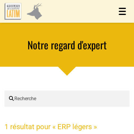
Toggl
navig
Notre regard d'expert
1 résultat pour «
ERP légers
»