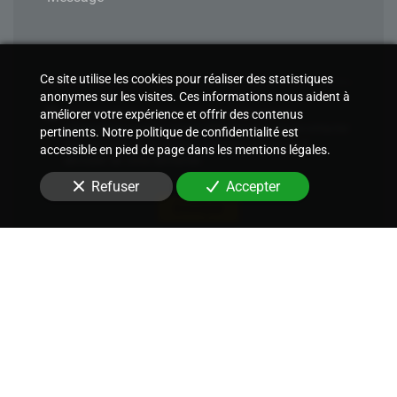
Ce site utilise les cookies pour réaliser des statistiques
anonymes sur les visites. Ces informations nous aident à
En soumettant ce formulaire, j'accepte que les
améliorer votre expérience et offrir des contenus
informations saisies soient utilisées pour me recontacter
pertinents. Notre politique de confidentialité est
dans le cadre de la relation commerciale qui peut
accessible en pied de page dans les mentions légales.
découler de cette demande.
Refuser
Accepter
Envoyer
Nous soutenons une économie responsable