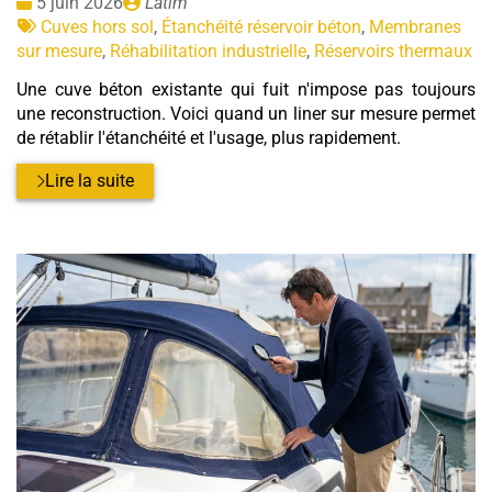
Date
Publié
5 juin 2026
Latim
:
Tags
par
Cuves hors sol
,
Étanchéité réservoir béton
,
Membranes
:
sur mesure
,
Réhabilitation industrielle
,
Réservoirs thermaux
Une cuve béton existante qui fuit n'impose pas toujours
une reconstruction. Voici quand un liner sur mesure permet
de rétablir l'étanchéité et l'usage, plus rapidement.
Lire la suite