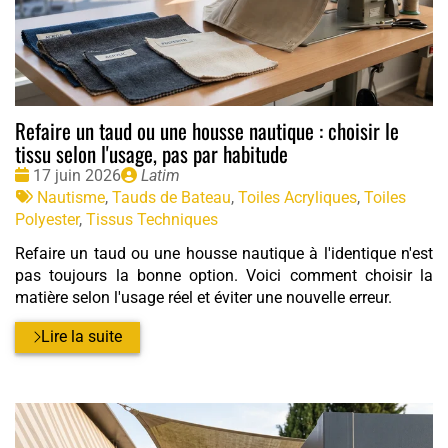
Refaire un taud ou une housse nautique : choisir le
tissu selon l'usage, pas par habitude
Date
Publié
17 juin 2026
Latim
:
Tags
par
Nautisme
,
Tauds de Bateau
,
Toiles Acryliques
,
Toiles
:
Polyester
,
Tissus Techniques
Refaire un taud ou une housse nautique à l'identique n'est
pas toujours la bonne option. Voici comment choisir la
matière selon l'usage réel et éviter une nouvelle erreur.
Lire la suite