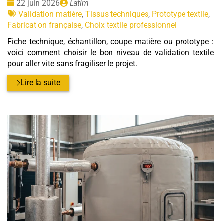
Date
Publié
22 juin 2026
Latim
:
Tags
par
Validation matière
,
Tissus techniques
,
Prototype textile
,
:
Fabrication française
,
Choix textile professionnel
Fiche technique, échantillon, coupe matière ou prototype :
voici comment choisir le bon niveau de validation textile
pour aller vite sans fragiliser le projet.
Lire la suite