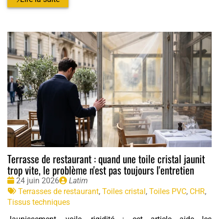
Terrasse de restaurant : quand une toile cristal jaunit
trop vite, le problème n'est pas toujours l'entretien
Date
Publié
24 juin 2026
Latim
:
Tags
par
Terrasses de restaurant
,
Toiles cristal
,
Toiles PVC
,
CHR
,
:
Tissus techniques