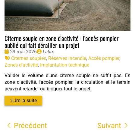
Citerne souple en zone d'activité : l'accès pompier
oublié qui fait dérailler un projet
Date
Publié
29 mai 2026
Latim
:
Tags
par
Citernes souples
,
Réserves incendie
,
Accès pompier
,
:
Zones d'activité
,
Implantation technique
Valider le volume d'une citerne souple ne suffit pas. En
zone d'activité, l'accès pompier, la circulation et le terrain
peuvent retarder ou bloquer tout le projet.
Lire la suite
Précédent
Suivant