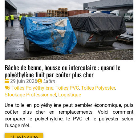
Bâche de benne, housse ou intercalaire : quand le
polyéthylène finit par coûter plus cher
Date
Publié
29 juin 2026
Latim
:
Tags
par
Toiles Polyéthylène
,
Toiles PVC
,
Toiles Polyester
,
:
Stockage Professionnel
,
Logistique
Une toile en polyéthylène peut sembler économique, puis
coûter plus cher en remplacements. Voici comment
comparer le polyéthylène, le PVC et le polyester selon
l'usage réel.
Lire la suite