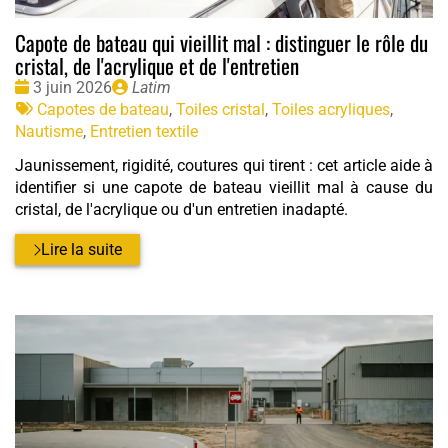
Capote de bateau qui vieillit mal : distinguer le rôle du
cristal, de l'acrylique et de l'entretien
Date
Publié
3 juin 2026
Latim
:
Tags
par
Capotes de bateau
,
Toiles cristal
,
Toiles acryliques
,
:
Nautisme
,
Entretien textile
Jaunissement, rigidité, coutures qui tirent : cet article aide à
identifier si une capote de bateau vieillit mal à cause du
cristal, de l'acrylique ou d'un entretien inadapté.
Lire la suite