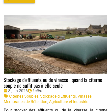
Stockage d'effluents ou de vinasse : quand la citerne
souple ne suffit pas à elle seule
Date
Publié
8 juin 2026
Latim
:
Tags
par
Citernes Souples
,
Stockage d'Effluents
,
Vinasse
,
:
Membranes de Rétention
,
Agriculture et Industrie
Pour stocker des effluents ou de la vinasse, la citerne