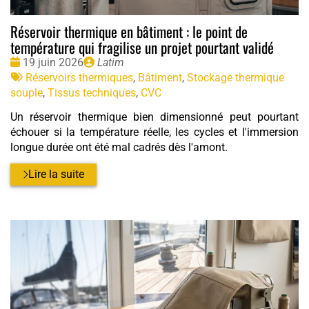
Réservoir thermique en bâtiment : le point de
température qui fragilise un projet pourtant validé
Date
Publié
19 juin 2026
Latim
:
Tags
par
Réservoirs thermiques
,
Bâtiment
,
Stockage thermique
:
souple
,
Tissus techniques
,
CVC
Un réservoir thermique bien dimensionné peut pourtant
échouer si la température réelle, les cycles et l'immersion
longue durée ont été mal cadrés dès l'amont.
Lire la suite