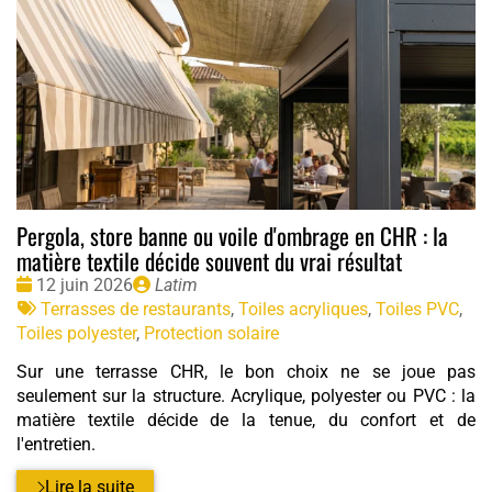
Pergola, store banne ou voile d'ombrage en CHR : la
matière textile décide souvent du vrai résultat
Date
Publié
12 juin 2026
Latim
:
Tags
par
Terrasses de restaurants
,
Toiles acryliques
,
Toiles PVC
,
:
Toiles polyester
,
Protection solaire
Sur une terrasse CHR, le bon choix ne se joue pas
seulement sur la structure. Acrylique, polyester ou PVC : la
matière textile décide de la tenue, du confort et de
l'entretien.
Lire la suite