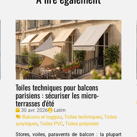
Toiles techniques pour balcons
parisiens : sécuriser les micro-
terrasses d'été
Date
Publié
30 avr. 2026
Latim
:
Tags
par
Balcons et loggias
,
Toiles techniques
,
Toiles
:
acryliques
,
Toiles PVC
,
Toiles polyester
Stores, voiles, paravents de balcon : la plupart