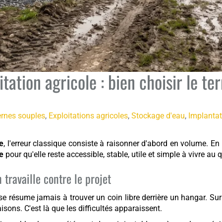
ation agricole : bien choisir le ter
ernes souples
,
Exploitations agricoles
,
Stockage d'eau
,
Implantat
e
, l'erreur classique consiste à raisonner d'abord en volume. En 
e
pour qu'elle reste accessible, stable, utile et simple à vivre au 
 travaille contre le projet
e résume jamais à trouver un coin libre derrière un hangar. Sur u
isons. C'est là que les difficultés apparaissent.