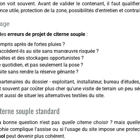
'on voit souvent. Avant de valider le contenant, il faut qualifie
nce utile, protection de la zone, possibilités d'entretien et contra
rage
 des
erreurs de projet de citerne souple
:
compris après de fortes pluies ?
 accèdent-ils au site sans manœuvre risquée ?
 bêtes et des stockages opportunistes ?
ge quotidien, et pas seulement la pose ?
site sans rendre la réserve gênante ?
partenaires du dossier - exploitant, installateur, bureau d'étude
t souvent par coûter plus cher qu'une visite de terrain un peu s
 aussi de situer les alternatives textiles du site.
citerne souple standard
 la bonne question n'est pas
quelle citerne choisir ?
mais
quell
aphie complique l'assise ou si l'usage du site impose une protec
sol
peut devenir plus cohérent.