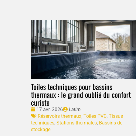
Toiles techniques pour bassins
thermaux : le grand oublié du confort
curiste
Date
Publié
17 avr. 2026
Latim
:
Tags
par
Réservoirs thermaux
,
Toiles PVC
,
Tissus
:
techniques
,
Stations thermales
,
Bassins de
stockage