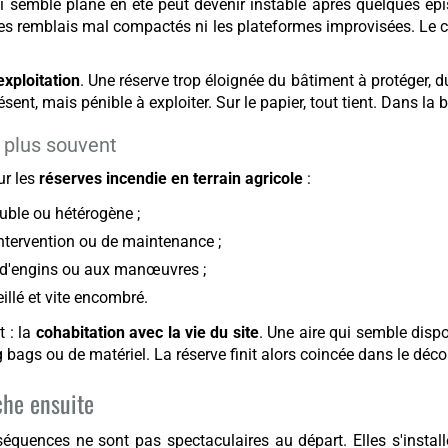
i semble plane en été peut devenir instable après quelques épi
es remblais mal compactés ni les plateformes improvisées. Le co
exploitation
. Une réserve trop éloignée du bâtiment à protéger, 
ent, mais pénible à exploiter. Sur le papier, tout tient. Dans 
e plus souvent
ur les
réserves incendie en terrain agricole
:
uble ou hétérogène ;
intervention ou de maintenance ;
 d'engins ou aux manœuvres ;
illé et vite encombré.
t : la
cohabitation avec la vie du site
. Une aire qui semble disp
 bags ou de matériel. La réserve finit alors coincée dans le déco
he ensuite
quences ne sont pas spectaculaires au départ. Elles s'installe