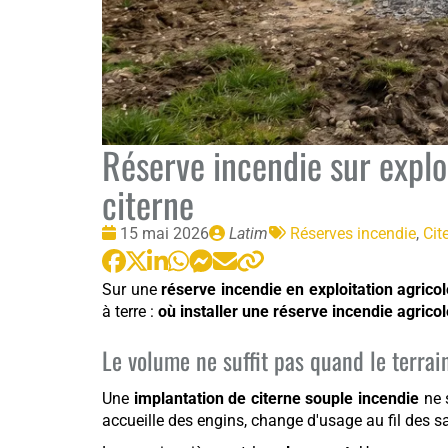
Réserve incendie sur exploit
citerne
Date
Publié
Tags
15 mai 2026
Latim
Réserves incendie
,
Cit
:
par
:
Sur une
réserve incendie en exploitation agricol
à terre :
où installer une réserve incendie agricol
Le volume ne suffit pas quand le terrain
Une
implantation de citerne souple incendie
ne s
accueille des engins, change d'usage au fil des sa