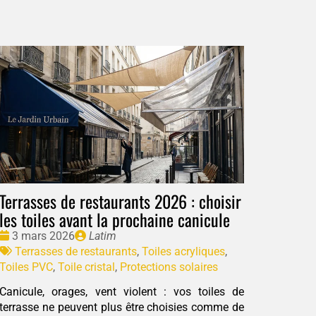
Terrasses de restaurants 2026 : choisir
les toiles avant la prochaine canicule
Date
Publié
3 mars 2026
Latim
:
Tags
par
Terrasses de restaurants
,
Toiles acryliques
,
:
Toiles PVC
,
Toile cristal
,
Protections solaires
Canicule, orages, vent violent : vos toiles de
terrasse ne peuvent plus être choisies comme de