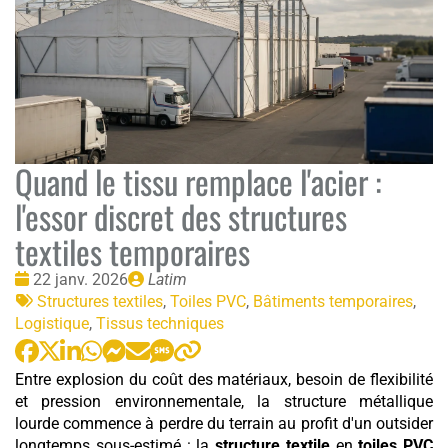
Quand le tissu remplace l'acier :
l'essor discret des structures
textiles temporaires
Date
Publié
22 janv. 2026
Latim
:
Tags
par
Structures textiles
,
Toiles PVC
,
Bâtiments temporaires
,
:
Logistique
,
Tissus techniques
Entre explosion du coût des matériaux, besoin de flexibilité
et pression environnementale, la structure métallique
lourde commence à perdre du terrain au profit d'un outsider
longtemps sous-estimé : la
structure textile
en
toiles PVC