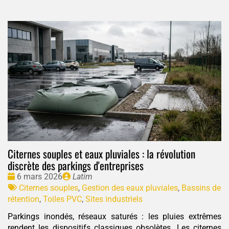
Citernes souples et eaux pluviales : la révolution
discrète des parkings d'entreprises
Date
Publié
6 mars 2026
Latim
:
Tags
par
Citernes souples
,
Gestion des eaux pluviales
,
Bassins de
:
rétention
,
Toiles PVC
,
Sites industriels
Parkings inondés, réseaux saturés : les pluies extrêmes
rendent les dispositifs classiques obsolètes. Les citernes