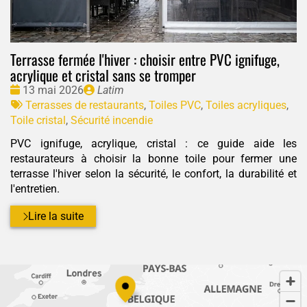
Terrasse fermée l'hiver : choisir entre PVC ignifuge,
acrylique et cristal sans se tromper
Date
Publié
13 mai 2026
Latim
:
Tags
par
Terrasses de restaurants
,
Toiles PVC
,
Toiles acryliques
,
:
Toile cristal
,
Sécurité incendie
PVC ignifuge, acrylique, cristal : ce guide aide les
restaurateurs à choisir la bonne toile pour fermer une
terrasse l'hiver selon la sécurité, le confort, la durabilité et
l'entretien.
Lire la suite