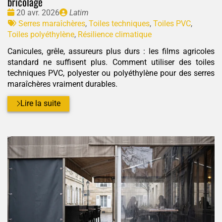
bricolage
Date
Publié
20 avr. 2026
Latim
:
Tags
par
Serres maraîchères
,
Toiles techniques
,
Toiles PVC
,
:
Toiles polyéthylène
,
Résilience climatique
Canicules, grêle, assureurs plus durs : les films agricoles
standard ne suffisent plus. Comment utiliser des toiles
techniques PVC, polyester ou polyéthylène pour des serres
maraîchères vraiment durables.
Lire la suite