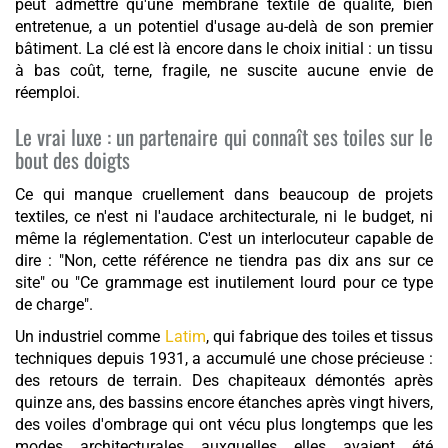
peut admettre qu'une membrane textile de qualité, bien
entretenue, a un potentiel d'usage au-delà de son premier
bâtiment. La clé est là encore dans le choix initial : un tissu
à bas coût, terne, fragile, ne suscite aucune envie de
réemploi.
Le vrai luxe : un partenaire qui connaît ses toiles sur le
bout des doigts
Ce qui manque cruellement dans beaucoup de projets
textiles, ce n'est ni l'audace architecturale, ni le budget, ni
même la réglementation. C'est un interlocuteur capable de
dire : "Non, cette référence ne tiendra pas dix ans sur ce
site" ou "Ce grammage est inutilement lourd pour ce type
de charge".
Un industriel comme
Latim
, qui fabrique des toiles et tissus
techniques depuis 1931, a accumulé une chose précieuse :
des retours de terrain. Des chapiteaux démontés après
quinze ans, des bassins encore étanches après vingt hivers,
des voiles d'ombrage qui ont vécu plus longtemps que les
modes architecturales auxquelles elles avaient été