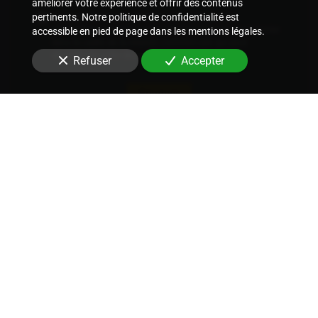
améliorer votre expérience et offrir des contenus
pertinents. Notre politique de confidentialité est
En soumettant ce formulaire, j'accepte que les
informations saisies soient utilisées pour me recontacter
accessible en pied de page dans les mentions légales.
dans le cadre de la relation commerciale qui peut
découler de cette demande.
Refuser
Accepter
Envoyer
Nous soutenons une économie responsable
Nos différents tissus techniques
-
Les usages de nos tissus
techniques
-
Nos autres produits